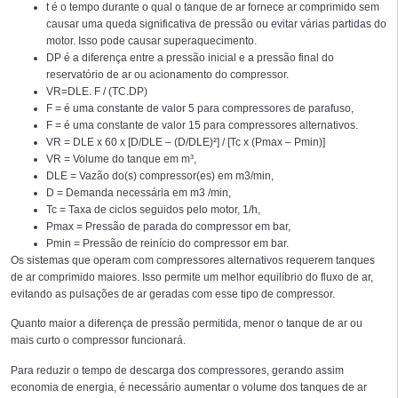
t é o tempo durante o qual o tanque de ar fornece ar comprimido sem
causar uma queda significativa de pressão ou evitar várias partidas do
motor. Isso pode causar superaquecimento.
DP é a diferença entre a pressão inicial e a pressão final do
reservatório de ar ou acionamento do compressor.
VR=DLE. F / (TC.DP)
F = é uma constante de valor 5 para compressores de parafuso,
F = é uma constante de valor 15 para compressores alternativos.
VR = DLE x 60 x [D/DLE – (D/DLE)²] / [Tc x (Pmax – Pmin)]
VR = Volume do tanque em m³,
DLE = Vazão do(s) compressor(es) em m3/min,
D = Demanda necessária em m3 /min,
Tc = Taxa de ciclos seguidos pelo motor, 1/h,
Pmax = Pressão de parada do compressor em bar,
Pmin = Pressão de reinício do compressor em bar.
Os sistemas que operam com compressores alternativos requerem tanques
de ar comprimido maiores. Isso permite um melhor equilíbrio do fluxo de ar,
evitando as pulsações de ar geradas com esse tipo de compressor.
Quanto maior a diferença de pressão permitida, menor o tanque de ar ou
mais curto o compressor funcionará.
Para reduzir o tempo de descarga dos compressores, gerando assim
economia de energia, é necessário aumentar o volume dos tanques de ar