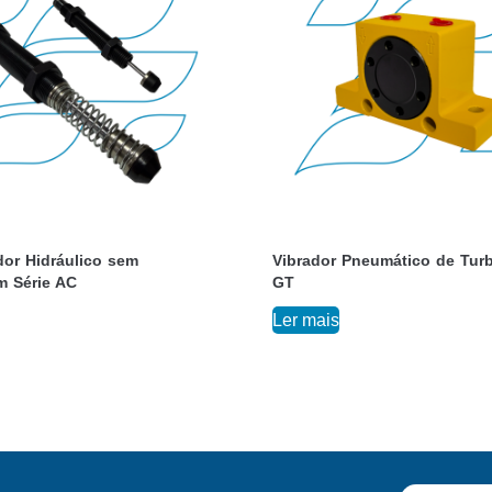
or Hidráulico sem
Vibrador Pneumático de Turb
 Série AC
GT
Ler mais