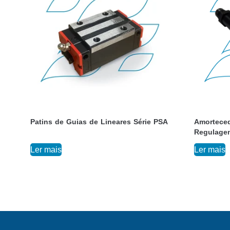
Patins de Guias de Lineares Série PSA
Amorteced
Regulagem
Ler mais
Ler mais