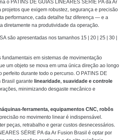
so torna o PATINS DE GUIAS LINEARES SÉRIE PA da Ar
a projetos que exigem robustez, segurança e precisão
lta performance, cada detalhe faz diferença — e a
ta diretamente na produtividade da operação.
SA são apresentadas nos tamanhos 15 | 20 | 25 | 30 |
 fundamentais em sistemas de movimentação
r que um objeto se mova em uma única direção ao longo
o perfeito durante todo o percurso. O PATINS DE
Brasil garante
linearidade, suavidade e controle
ibrações, minimizando desgaste mecânico e
máquinas-ferramenta, equipamentos CNC, robôs
 precisão no movimento linear é indispensável.
 peças, retrabalho e gerar custos desnecessários.
INEARES SÉRIE PA da Ar Fusion Brasil é optar por