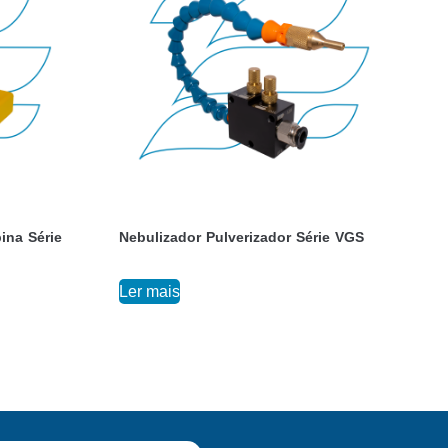
ina Série
Nebulizador Pulverizador Série VGS
Ler mais