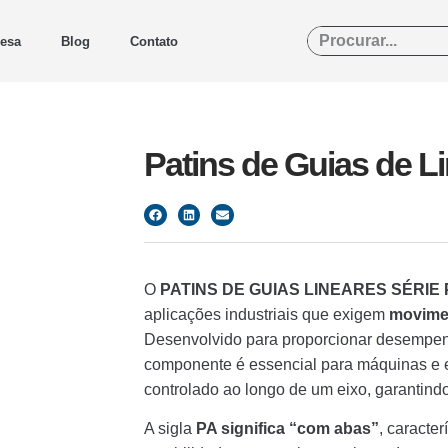
esa
Blog
Contato
Patins de Guias de L
O
PATINS DE GUIAS LINEARES SÉRIE PA
aplicações industriais que exigem
movimen
Desenvolvido para proporcionar desempen
componente é essencial para máquinas 
controlado ao longo de um eixo, garantindo 
A sigla
PA significa “com abas”
, caracte