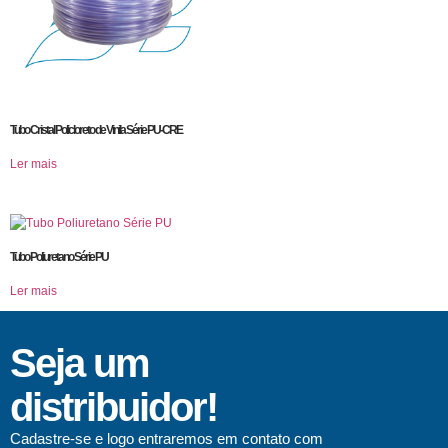
Tubo Cristal Policloreto de Vinila Série PU-CRE
Ler mais
Tubo Poliuretano Série PU
Ler mais
Seja um
distribuidor!
Cadastre-se e logo entraremos em contato com