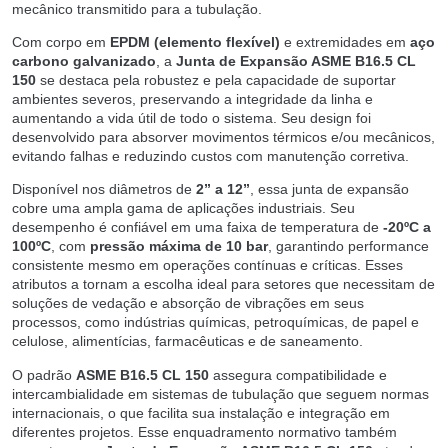
mecânico transmitido para a tubulação.
Com corpo em
EPDM (elemento flexível)
e extremidades em
aço
carbono galvanizado
, a
Junta de Expansão ASME B16.5 CL
150
se destaca pela robustez e pela capacidade de suportar
ambientes severos, preservando a integridade da linha e
aumentando a vida útil de todo o sistema. Seu design foi
desenvolvido para absorver movimentos térmicos e/ou mecânicos,
evitando falhas e reduzindo custos com manutenção corretiva.
Disponível nos diâmetros de
2” a 12”
, essa junta de expansão
cobre uma ampla gama de aplicações industriais. Seu
desempenho é confiável em uma faixa de temperatura de
-20ºC a
100ºC
, com
pressão máxima de 10 bar
, garantindo performance
consistente mesmo em operações contínuas e críticas. Esses
atributos a tornam a escolha ideal para setores que necessitam de
soluções de vedação e absorção de vibrações em seus
processos, como indústrias químicas, petroquímicas, de papel e
celulose, alimentícias, farmacêuticas e de saneamento.
O padrão
ASME B16.5 CL 150
assegura compatibilidade e
intercambialidade em sistemas de tubulação que seguem normas
internacionais, o que facilita sua instalação e integração em
diferentes projetos. Esse enquadramento normativo também