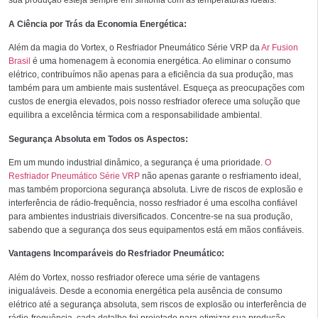
sua produção esteja sempre em sintonia com as temperaturas ideais.
A Ciência por Trás da Economia Energética:
Além da magia do Vortex, o Resfriador Pneumático Série VRP da
Ar Fusion
Brasil
é uma homenagem à economia energética. Ao eliminar o consumo
elétrico, contribuímos não apenas para a eficiência da sua produção, mas
também para um ambiente mais sustentável. Esqueça as preocupações com
custos de energia elevados, pois nosso resfriador oferece uma solução que
equilibra a excelência térmica com a responsabilidade ambiental.
Segurança Absoluta em Todos os Aspectos:
Em um mundo industrial dinâmico, a segurança é uma prioridade.
O
Resfriador Pneumático Série VRP
não apenas garante o resfriamento ideal,
mas também proporciona segurança absoluta. Livre de riscos de explosão e
interferência de rádio-frequência, nosso resfriador é uma escolha confiável
para ambientes industriais diversificados. Concentre-se na sua produção,
sabendo que a segurança dos seus equipamentos está em mãos confiáveis.
Vantagens Incomparáveis do Resfriador Pneumático:
Além do Vortex, nosso resfriador oferece uma série de vantagens
inigualáveis. Desde a economia energética pela ausência de consumo
elétrico até a segurança absoluta, sem riscos de explosão ou interferência de
rádio-frequência, cada detalhe foi projetado para otimizar sua produção.