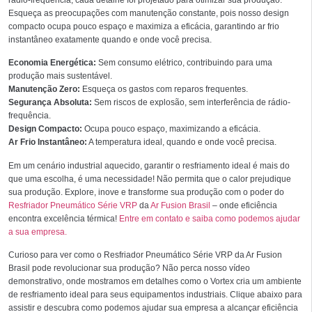
Esqueça as preocupações com manutenção constante, pois nosso design
compacto ocupa pouco espaço e maximiza a eficácia, garantindo ar frio
instantâneo exatamente quando e onde você precisa.
Economia Energética:
Sem consumo elétrico, contribuindo para uma
produção mais sustentável.
Manutenção Zero:
Esqueça os gastos com reparos frequentes.
Segurança Absoluta:
Sem riscos de explosão, sem interferência de rádio-
frequência.
Design Compacto:
Ocupa pouco espaço, maximizando a eficácia.
Ar Frio Instantâneo:
A temperatura ideal, quando e onde você precisa.
Em um cenário industrial aquecido, garantir o resfriamento ideal é mais do
que uma escolha, é uma necessidade! Não permita que o calor prejudique
sua produção. Explore, inove e transforme sua produção com o poder do
Resfriador Pneumático Série VRP
da
Ar Fusion Brasil
– onde eficiência
encontra excelência térmica!
Entre em contato e saiba como podemos ajudar
a sua empresa.
Curioso para ver como o Resfriador Pneumático Série VRP da Ar Fusion
Brasil pode revolucionar sua produção? Não perca nosso vídeo
demonstrativo, onde mostramos em detalhes como o Vortex cria um ambiente
de resfriamento ideal para seus equipamentos industriais. Clique abaixo para
assistir e descubra como podemos ajudar sua empresa a alcançar eficiência