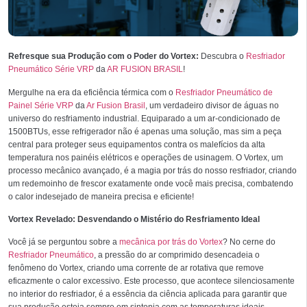
Refresque sua Produção com o Poder do Vortex:
Descubra o
Resfriador
Pneumático Série VRP
da
AR FUSION BRASIL
!
Mergulhe na era da eficiência térmica com o
Resfriador Pneumático de
Painel Série VRP
da
Ar Fusion Brasil
, um verdadeiro divisor de águas no
universo do resfriamento industrial. Equiparado a um ar-condicionado de
1500BTUs, esse refrigerador não é apenas uma solução, mas sim a peça
central para proteger seus equipamentos contra os malefícios da alta
temperatura nos painéis elétricos e operações de usinagem. O Vortex, um
processo mecânico avançado, é a magia por trás do nosso resfriador, criando
um redemoinho de frescor exatamente onde você mais precisa, combatendo
o calor indesejado de maneira precisa e eficiente!
Vortex Revelado: Desvendando o Mistério do Resfriamento Ideal
Você já se perguntou sobre a
mecânica por trás do Vortex
? No cerne do
Resfriador Pneumático
, a pressão do ar comprimido desencadeia o
fenômeno do Vortex, criando uma corrente de ar rotativa que remove
eficazmente o calor excessivo. Este processo, que acontece silenciosamente
no interior do resfriador, é a essência da ciência aplicada para garantir que