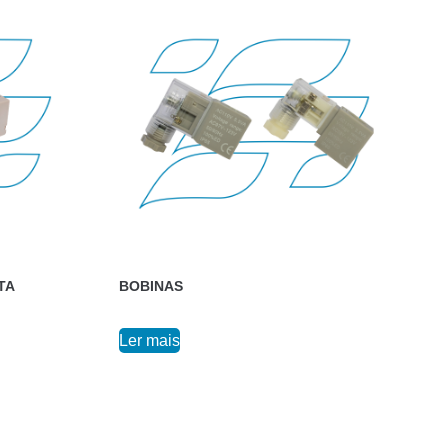
TA
BOBINAS
Ler mais