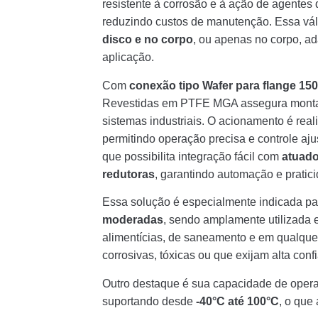
resistente à corrosão e à ação de agentes 
reduzindo custos de manutenção. Essa vál
disco e no corpo
, ou apenas no corpo, a
aplicação.
Com
conexão tipo Wafer para flange 1
Revestidas em PTFE MGA assegura montage
sistemas industriais. O acionamento é rea
permitindo operação precisa e controle aju
que possibilita integração fácil com
atuado
redutoras
, garantindo automação e prati
Essa solução é especialmente indicada p
moderadas
, sendo amplamente utilizada e
alimentícias, de saneamento e em qualquer
corrosivas, tóxicas ou que exijam alta confi
Outro destaque é sua capacidade de opera
suportando desde
-40°C até 100°C
, o que 