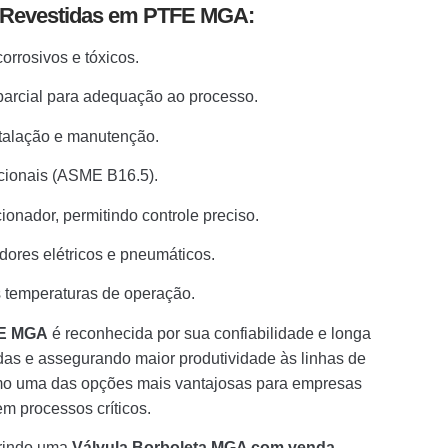
ta Revestidas em PTFE MGA:
orrosivos e tóxicos.
parcial para adequação ao processo.
nstalação e manutenção.
cionais (ASME B16.5).
onador, permitindo controle preciso.
ores elétricos e pneumáticos.
es temperaturas de operação.
FE MGA
é reconhecida por sua confiabilidade e longa
das e assegurando maior produtividade às linhas de
omo uma das opções mais vantajosas para empresas
m processos críticos.
irindo uma
Válvula Borboleta MGA com venda