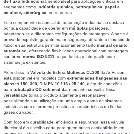
de fluxo bidirecional
, sendo ideal para aplicações críticas em
segmentos como
indústria química, petroquímica, papel e
celulose, siderúrgica
, entre outras.
Este componente essencial de automação industrial se destaca
por sua capacidade de operar em
múltiplas posições
,
adaptando-se a diferentes configurações de montagem. A haste à
prova de expulsão garante maior segurança durante o bloqueio do
fluxo, e sua estrutura permite acionamento tanto
manual quanto
automático
, oferecendo flexibilidade operacional com montagem
conforme
norma ISO 5211
, o que facilita a integração com
sistemas já existentes.
Além disso, a
Válvula de Esfera Multivias CL300
da Ar Fusion
está disponível em modelos com
extremidades flangeadas nas
classes 150, 300, DIN PN 10 / 16 / 25 / 40
, além de conexões
para
tubulação OD sob medida
, mediante consulta. Essa
versatilidade torna o produto altamente personalizável,
possibilitando sua utilização em uma ampla gama de sistemas
industriais com diferentes pressões e características de fluidos,
gases ou vapor.
Com foco em durabilidade, eficiência e segurança, essa válvula
direcional é a escolha certa para quem busca confiabilidade em
ambientes industriais exigentes. Sua construção foi projetada para