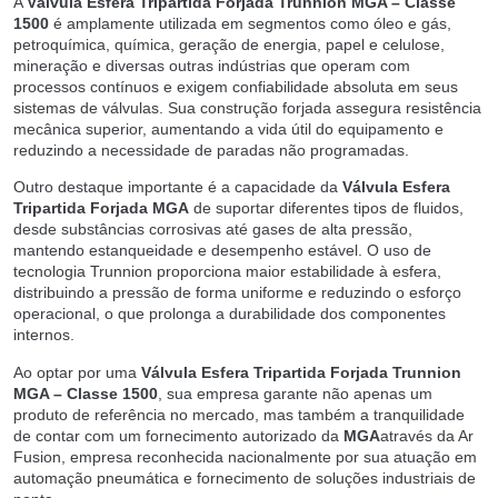
A
Válvula Esfera Tripartida Forjada Trunnion MGA – Classe
1500
é amplamente utilizada em segmentos como óleo e gás,
petroquímica, química, geração de energia, papel e celulose,
mineração e diversas outras indústrias que operam com
processos contínuos e exigem confiabilidade absoluta em seus
sistemas de válvulas. Sua construção forjada assegura resistência
mecânica superior, aumentando a vida útil do equipamento e
reduzindo a necessidade de paradas não programadas.
Outro destaque importante é a capacidade da
Válvula Esfera
Tripartida Forjada MGA
de suportar diferentes tipos de fluidos,
desde substâncias corrosivas até gases de alta pressão,
mantendo estanqueidade e desempenho estável. O uso de
tecnologia Trunnion proporciona maior estabilidade à esfera,
distribuindo a pressão de forma uniforme e reduzindo o esforço
operacional, o que prolonga a durabilidade dos componentes
internos.
Ao optar por uma
Válvula Esfera Tripartida Forjada Trunnion
MGA – Classe 1500
, sua empresa garante não apenas um
produto de referência no mercado, mas também a tranquilidade
de contar com um fornecimento autorizado da
MGA
através da Ar
Fusion, empresa reconhecida nacionalmente por sua atuação em
automação pneumática e fornecimento de soluções industriais de