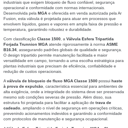
industriais que exigem bloqueio de fluxo confiável, segurança
operacional e conformidade com normas internacionais.
Desenvolvida pela
MGA
e oferecida em venda autorizada pela Ar
Fusion, esta válvula é projetada para atuar em processos que
envolvem líquidos, gases e vapores em ampla faixa de pressão e
temperatura, garantindo robustez e durabilidade.
Com classificação
Classe 1500
, a
Válvula Esfera Tripartida
Forjada Trunnion MGA
atende rigorosamente à norma
ASME
B16.34
, assegurando padrões globais de qualidade e segurança.
O design tripartido permite manutenção facilitada e maior
versatilidade em campo, tornando-a uma escolha estratégica para
plantas industriais que precisam de eficiência, confiabilidade e
redução de custos operacionais.
A
válvula de bloqueio de fluxo MGA Classe 1500
possui
haste
à prova de expulsão
, característica essencial para ambientes de
alta exigência, onde a integridade do sistema deve ser preservada
mesmo sob condições severas de pressão. Além disso, sua
estrutura foi projetada para facilitar a aplicação de
trava de
cadeado
, ampliando o nível de segurança em operações críticas,
prevenindo acionamentos indevidos e garantindo a conformidade
com protocolos de manutenção e segurança ocupacional.