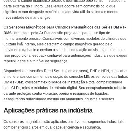
desloca, o campo magnético gerado é identificado pelo sensor instalado na
parte externa do cilindro. Essa leitura ocorre sem contato físico, o que
significa menor desgaste mecânico, maior vida útil do sistema e menos
necessidade de manutenção.
Os
Sensores Magnéticos para Cilindros Pneumáticos das Séries DM e F-
DMS
, fornecidos pela
Ar Fusion
, são projetados para esse tipo de
monitoramento preciso. Compatíveis com diversos modelos de cilindros que
utilizam ímã interno, eles detectam o campo magnético gerado pelo
movimento da haste e enviam o sinal de comutação ao sistema de controle.
Isso proporciona feedback confiável para automações industriais que exigem
repetibilidade e alto nível de segurança.
Disponíveis nas versões Reed Switch (contato seco), PNP e NPN, com cabos
em diferentes comprimentos e opção de conector M8, os sensores das linhas
DM e F-DMS oferecem
flexibilidade de instalação
e total compatibilidade
com CLPs, relés e módulos de entrada digital. Seu encapsulamento robusto
garante proteção contra vibração, poeira e respingos de líquidos,
assegurando durabilidade mesmo em ambientes industriais severos.
Aplicações práticas na indústria
Os sensores magnéticos são aplicados em diversos segmentos industriais,
com benefícios claros em qualidade, eficiência e segurança.