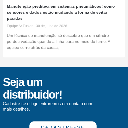
Manutenção preditiva em sistemas pneumáticos: como
sensores e dados estão mudando a forma de evitar
paradas
Equipe Ar Fusion
30 de julho de 2026
Um técnico de manutenção só descobre que um cilindro
perdeu vedação quando a linha para no meio do turno. A
equipe corre atrás da causa,
Seja um
distribuidor!
Cadastre-se e logo entraremos em contato com
mais detalhes.
CADASTRE-SE