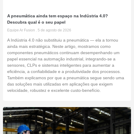
A pneumática ainda tem espaço na Indústria 4.0?
Descubra qual é o seu papel
Equipe Ar Fusion
5 de agosto de 2026
A Indústria 4.0 não substituiu a pneumática — ela a tornou
ainda mais estratégica. Neste artigo, mostramos como
componentes pneumáticos continuam desempenhando um
papel essencial na automação industrial, integrando-se a
sensores, CLPs e sistemas inteligentes para aumentar a
eficiência, a confiabilidade e a produtividade dos processos.
Também explicamos por que a pneumática segue sendo uma
das soluções mais utilizadas em aplicações que exigem
velocidade, robustez e excelente custo-benefício.