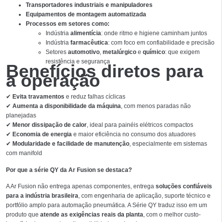
Transportadores industriais e manipuladores
Equipamentos de montagem automatizada
Processos em setores como:
Indústria
alimentícia
: onde ritmo e higiene caminham juntos
Indústria
farmacêutica
: com foco em confiabilidade e precisão
Setores
automotivo
,
metalúrgico
e
químico
: que exigem
resistência e segurança
Benefícios diretos para
a operação
✔
Evita travamentos
e reduz falhas cíclicas
✔
Aumenta a disponibilidade da máquina
, com menos paradas não
planejadas
✔
Menor dissipação de calor
, ideal para painéis elétricos compactos
✔
Economia de energia
e maior eficiência no consumo dos atuadores
✔
Modularidade e facilidade de manutenção
, especialmente em sistemas
com manifold
Por que a série QY da Ar Fusion se destaca?
A Ar Fusion não entrega apenas componentes, entrega
soluções confiáveis
para a indústria brasileira
, com engenharia de aplicação, suporte técnico e
portfólio amplo para automação pneumática. A Série QY traduz isso em um
produto que
atende as exigências reais da planta
, com o melhor custo-