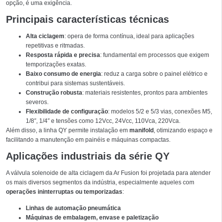
opção, é uma exigência.
Principais características técnicas
Alta ciclagem
: opera de forma contínua, ideal para aplicações
repetitivas e ritmadas.
Resposta rápida e precisa
: fundamental em processos que exigem
temporizações exatas.
Baixo consumo de energia
: reduz a carga sobre o painel elétrico e
contribui para sistemas sustentáveis.
Construção robusta
: materiais resistentes, prontos para ambientes
severos.
Flexibilidade de configuração
: modelos 5/2 e 5/3 vias, conexões M5,
1/8″, 1/4″ e tensões como 12Vcc, 24Vcc, 110Vca, 220Vca.
Além disso, a linha QY permite instalação em
manifold
, otimizando espaço e
facilitando a manutenção em painéis e máquinas compactas.
Aplicações industriais da série QY
A válvula solenoide de alta ciclagem da Ar Fusion foi projetada para atender
os mais diversos segmentos da indústria, especialmente aqueles com
operações ininterruptas ou temporizadas
:
Linhas de automação pneumática
Máquinas de embalagem, envase e paletização