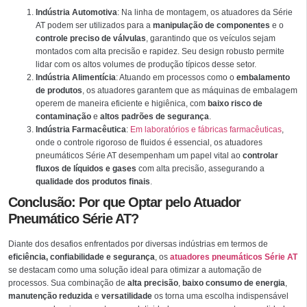
Indústria Automotiva
: Na linha de montagem, os atuadores da Série
AT podem ser utilizados para a
manipulação de componentes
e o
controle preciso de válvulas
, garantindo que os veículos sejam
montados com alta precisão e rapidez. Seu design robusto permite
lidar com os altos volumes de produção típicos desse setor.
Indústria Alimentícia
: Atuando em processos como o
embalamento
de produtos
, os atuadores garantem que as máquinas de embalagem
operem de maneira eficiente e higiênica, com
baixo risco de
contaminação
e
altos padrões de segurança
.
Indústria Farmacêutica
:
Em laboratórios e fábricas farmacêuticas
,
onde o controle rigoroso de fluidos é essencial, os atuadores
pneumáticos Série AT desempenham um papel vital ao
controlar
fluxos de líquidos e gases
com alta precisão, assegurando a
qualidade dos produtos finais
.
Conclusão: Por que Optar pelo Atuador
Pneumático Série AT?
Diante dos desafios enfrentados por diversas indústrias em termos de
eficiência, confiabilidade e segurança
, os
atuadores pneumáticos Série AT
se destacam como uma solução ideal para otimizar a automação de
processos. Sua combinação de
alta precisão
,
baixo consumo de energia
,
manutenção reduzida
e
versatilidade
os torna uma escolha indispensável