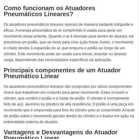
Como funcionam os Atuadores
Pneumáticos Lineares?
Os atuadores pneumáticos lineares operam de maneira bastante intrigante e
eficaz. A energia pneumática do ar comprimido é usada para gerar um
movimento linear potente. Quando o ar é liberado para dentro do atuador, ele
pressiona um pistão, que se move para criar ação linear. Assim, o movimento
é criado devido à expansão do ar, que empurra o pistão ao longo de um
cilindro. Este movimento pode ser usado para mover, levantar ou abaixar
carga, dependendo das necessidades específicas da aplicação.
Principais componentes de um Atuador
Pneumático Linear
Os atuadores pneumáticos lineares são compostos por vários componentes-
chave que trabalham em conjunto para gerar movimento. Estes incluem o
cilindro, que contém o pistão e a haste de pistão. O cilindro é normalmente
feito de aço, alumínio ou plástico de alta resistência. O pistão é uma peça em
movimento que é empurrada para fora do cilindro pelo ar comprimido. A haste
do pistão extrai o movimento gerado dentro do cilindro e o traduz em ação na
extremidade externa do atuador.
Vantagens e Desvantagens do Atuador
Pneumático Linear