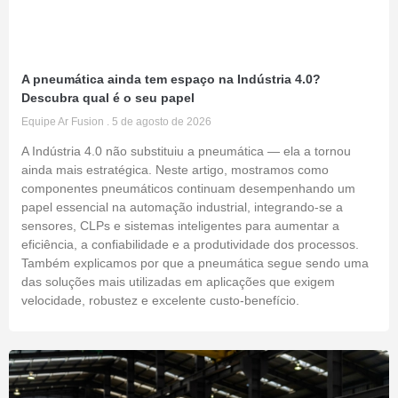
A pneumática ainda tem espaço na Indústria 4.0?
Descubra qual é o seu papel
Equipe Ar Fusion
5 de agosto de 2026
A Indústria 4.0 não substituiu a pneumática — ela a tornou
ainda mais estratégica. Neste artigo, mostramos como
componentes pneumáticos continuam desempenhando um
papel essencial na automação industrial, integrando-se a
sensores, CLPs e sistemas inteligentes para aumentar a
eficiência, a confiabilidade e a produtividade dos processos.
Também explicamos por que a pneumática segue sendo uma
das soluções mais utilizadas em aplicações que exigem
velocidade, robustez e excelente custo-benefício.