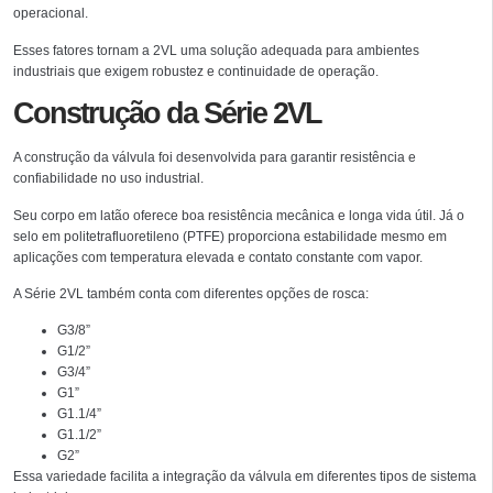
operacional.
Esses fatores tornam a 2VL uma solução adequada para ambientes
industriais que exigem robustez e continuidade de operação.
Construção da Série 2VL
A construção da válvula foi desenvolvida para garantir resistência e
confiabilidade no uso industrial.
Seu corpo em latão oferece boa resistência mecânica e longa vida útil. Já o
selo em politetrafluoretileno (PTFE) proporciona estabilidade mesmo em
aplicações com temperatura elevada e contato constante com vapor.
A Série 2VL também conta com diferentes opções de rosca:
G3/8”
G1/2”
G3/4”
G1”
G1.1/4”
G1.1/2”
G2”
Essa variedade facilita a integração da válvula em diferentes tipos de sistema